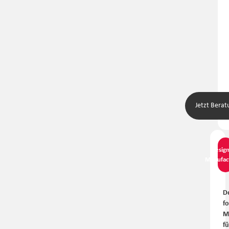
Jetzt Berat
Design
Manufac
D
fo
M
fü