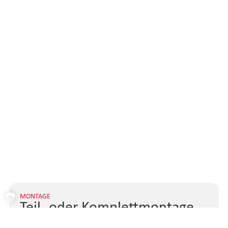
MONTAGE
Teil- oder Komplettmontage
Wir gestalten die Montage so, dass Ihre Geräte bestmöglich in